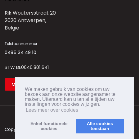
Rik Woutersstraat 20
2020 Antwerpen,
België
Telefoonnummer:
0485 34 49 10
BTW BE0646.801.641
Mail ons
We maken gebruik van cookies om uw
bezoek aan onze website aangenamer te
maken. Uiteraard kan u ten alle tijden uw
instellingen voor cookies wijzigen.
Lees meer over cookies
Enkel functionele
Alle cookies
cookies
toestaan
Copyrights © 2026 All Rights Reserved.